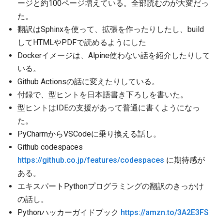
ージと約100ページ増えている。全部読むのが大変だっ
た。
翻訳はSphinxを使って、拡張を作ったりしたし、build
してHTMLやPDFで読めるようにした
Dockerイメージは、Alpine使わない話を紹介したりして
いる。
Github Actionsの話に変えたりしている。
付録で、型ヒントを日本語書き下ろしを書いた。
型ヒントはIDEの支援があって普通に書くようになっ
た。
PyCharmからVSCodeに乗り換える話し。
Github codespaces
https://github.co.jp/features/codespaces
に期待感が
ある。
エキスパートPythonプログラミングの翻訳のきっかけ
の話し。
Pythonハッカーガイドブック
https://amzn.to/3A2E3FS