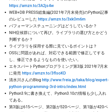
https://amzn.to/3A2js4w
WEB+DB PRESS総集編(2021年7月末発売)のPython記事
のレビューした
https://amzn.to/3xkOm6m
パフォーマンスチューニングはどうしているか？
NIH症候群について再び。ライブラリの選び方とかどう
判断するか？
ライブラリを採用する際に見ているポイントは？
OSSに問題があれば、対応できる範囲で修正してする
し、修正できるようなものを使いたい。
エキスパートPythonプログラミング第3版 2021年7月末
に発売
https://amzn.to/3flsoKD
清水川さんのBlog
http://www.freia.jp/taka/blog/expert-
python-programming-3rd-intro/index.html
Python3.9に書き換えて、Python3.10の情報も少し入れ
てある。
第3版は615ページ、第2版が520ページ、第1版が420ペ