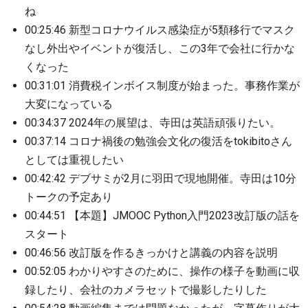
ね
00:25:46 新型コロナウイルス感染症が5類移行でマスク
なし外出やイベントが復活し、この3年で会社に行かな
くなった
00:31:01 消費税インボイス制度が始まった。事務作業が
大変になっている
00:34:37 2024年の展望は、寺田は英語頑張りたい。
00:37:14 コロナ禍後の勉強会文化の復活をtokibitoさん
としては重視したい
00:42:42 デブサミが2月に羽田で現地開催。寺田は10分
トークの予定あり
00:44:51 【本題】JMOOC Python入門2023改訂版の話を
スタート
00:46:56 改訂版を作るきっかけと講義の内容を説明
00:52:05 わかりやすさのために、操作の様子を動画に収
録したり、会社のカメラセットで撮影したりした